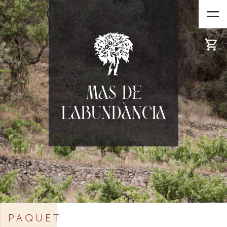
Mas de
l'Abundància
PAQUET